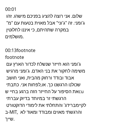
00:01
שלום. אני רוצה להציג בפניכם מישהו. זהו 
ג'ומני. זה "ג'וני" אבל מאוית בטעות עם "מ" 
במקרה שתהיתם, כי איננו לחלוטין 
מושלמים.
00:13footnote
footnote
ג'ומני הוא חייזר שנשלח לכדור הארץ עם 
משימה לחקור את בני האדם. ג'ומני מרגיש 
אבוד ובודד ורחוק מהבית, ואני חושב 
שכולנו הרגשנו כך. או,לפחות אני. כתבתי 
את הסיפור על החייזר הזה ברגע בחיי שcu 
הרגשתי זר במיוחד בדיוק עברתי 
לקיימברידג' והתחלתי את לימודי הדוקטורט 
ב-MIT, והרגשתי מאוים ומבודד ומאוד לא 
שייך.