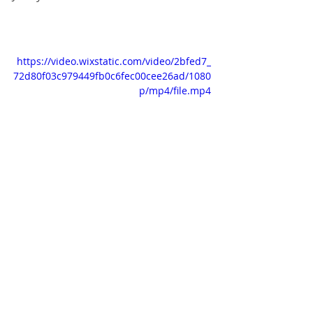
https://video.wixstatic.com/video/2bfed7_
72d80f03c979449fb0c6fec00cee26ad/1080
p/mp4/file.mp4