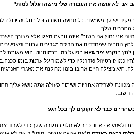
 אני לא עושה את העבודה שלי מישהו עלול למות"
תפקיד יש לך משמעות.כל תנועה חשובה וכל החלטה יכולה להי
 החברים שלך.
יוני
אני
נחוץ
אני
חשוב
"
 אינה נובעת מאגו אלא מצורך הישרדו
 לחץ נוספים שמחדדים את הריכוז מגבירים ערנות ומאפשרים 
 לחץ הנקרא 
ציר HPA
 הפועל כמו תרמוסטט. הוא מאותת לבל
חץ כמו קורטיזול ואדרנלין כדי לשמור על ערנות בזמן סכנה
ילה. היא מצילה חיים אך בו בזמן מרוקנת את מאגרי האנרגיה
 מכוונת לשרידה אחריות ושיתוף פעולה.אתה נושא עליך תחו
ה חשוב.
שהחיים כבר לא זקוקים לך בכל רגע
ת ולפתע אף אחד כבר לא תלוי בתגובה שלך כדי לשרוד.את
לתי נראה כאזרח
.מ"אם אטעה אנשים ימותו" ל"אם לא אענה 