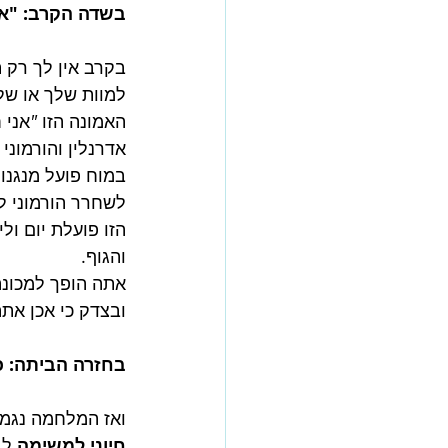
בשדה הקרב: "אם
בקרב אין לך רק 
למוות שלך או של
האמונה הזו 
"
אני
ח
אדרנלין והורמוני
במוח פועל מנגנון
לשחרר הורמוני ל
הזו פועלת יום ול
והגוף.
אתה הופך למכונה
ובצדק כי אכן את
בחזרה הביתה: כ
ואז המלחמה נגמר
חיוני למשימה
 ל
ב