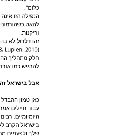
כלום".
הנפילה הזו אינה 
להאט.כשהורמוני 
וריקנות.
זהו 
דלדול
 לא בהכ
(McEwen, 1998; Juster, McEwen & Lupien, 2010).
חלק מתהליך ההחל
להרגיש כמו אובד
אבל בישראל זה 
כאן טמון ההבדל ב
עבור חיילים אמר
היומיומיים. רבי
בישראל הקרב לעו
שלך ולפעמים ממ