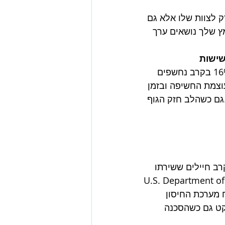
 לצוות שלו אלא גם 
 שלך נושאים ערך 
ישות 
.מחקרים בקרב לוחמים ישראלים מצביעים על שיעורי PTSD של כ־6–16% בקרב נחשפים 
וצמת החשיפה ובזמן 
 (Solomon & Mikulincer, 2006; Dekel & Nuttman-Shwartz, 2009).גם כשהלב חזק הגוף 
לוחמים אמריקאים מספקים תובנות זהירות.שיעורי ה־PTSD בקרב חיילים ששירתו 
ראק ובאפגניסטן נעים בין 11% ל־20% בהתאם למחקר והגדרות האבחון (U.S. Department of 
ב רוח מערכת החיסון 
קט גם כשהסכנה 