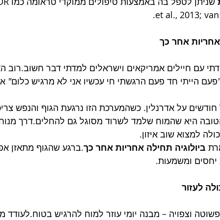
et al., 2013; van
אחריות אחר כך
תי עם חיילים אמריקאים וישראלים למדתי דבר חשוב.רוב הא
פעם
הייתי
חד
פעם
הרגשתי
חי
עכשיו
אני
לא
מרגיש
כלום
"
 א
ודשים על אדרנלין. כשהמערכת הזו נרגעת הגוף והנפש צריכ
בה היא שהמוח שלמד לשרוד מסוגל גם להחלים.דרך מנוחה ט
לה למצוא שוב איזון.
רת 
ביולוגיה תחילה אחריות אחר כך
.ברגע שהגוף מתאזן אפ
יחסים ומשמעות.
לה לעזור
וטה וצפויה – מבנה יומי עוזר למוח להרגיש בטוח.לעודד מנו