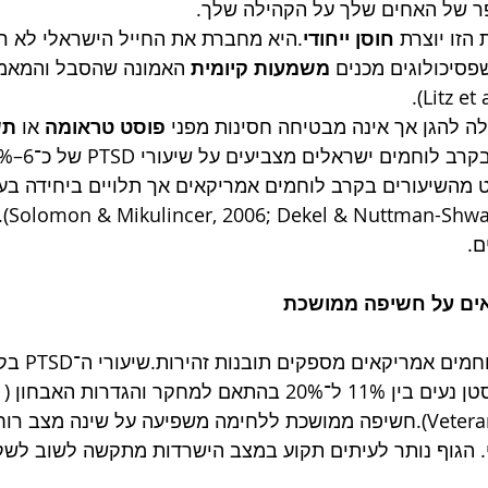
ר של האחים שלך על הקהילה שלך.
זו יוצרת 
חוסן ייחודי
.היא מחברת את החייל הישראלי לא רק
פסיכולוגים מכנים 
משמעות קיומית
 האמונה שהסבל והמאמץ
לה להגן אך אינה מבטיחה חסינות מפני 
פוסט טראומה
 או 
תש
 מהשיעורים בקרב לוחמים אמריקאים אך תלויים ביחידה בע
שעבר
ם.
אים על חשיפה ממושכת
מחקרים בקרב 
בעי
Veterans Affairs, 2023).חשיפה ממושכת ללחימה משפיעה על שינה מצ
לי. הגוף נותר לעיתים תקוע במצב הישרדות מתקשה לשוב לש