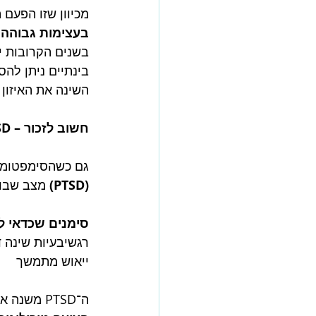
מכיוון שזו הפעם
בעצימות גבוהה
 
בשנים הקרובות י
בינתיים ניתן לה
השינה את האיזון 
PTSD – חשוב לזכור
גם כשהסימפטומים
(PTSD)
 מצב שבו 
סימנים שכדאי ל
רגשיבעיות שינה 
ייאוש מתמשך
ה־PTSD משנה את האופן שבו המוח מעבד איום וביטחון (Yehuda et al., 2015).זו אינה חולשה זו 