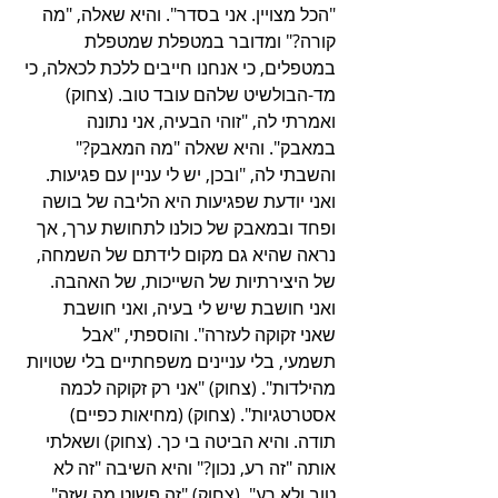
"הכל מצויין. אני בסדר". והיא שאלה, "מה 
קורה?" ומדובר במטפלת שמטפלת 
במטפלים, כי אנחנו חייבים ללכת לכאלה, כי 
מד-הבולשיט שלהם עובד טוב. (צחוק) 
ואמרתי לה, "זוהי הבעיה, אני נתונה 
במאבק". והיא שאלה "מה המאבק?" 
והשבתי לה, "ובכן, יש לי עניין עם פגיעות. 
ואני יודעת שפגיעות היא הליבה של בושה 
ופחד ובמאבק של כולנו לתחושת ערך, אך 
נראה שהיא גם מקום לידתם של השמחה, 
של היצירתיות של השייכות, של האהבה. 
ואני חושבת שיש לי בעיה, ואני חושבת 
שאני זקוקה לעזרה". והוספתי, "אבל 
תשמעי, בלי עניינים משפחתיים בלי שטויות 
מהילדות". (צחוק) "אני רק זקוקה לכמה 
אסטרטגיות". (צחוק) (מחיאות כפיים) 
תודה. והיא הביטה בי כך. (צחוק) ושאלתי 
אותה "זה רע, נכון?" והיא השיבה "זה לא 
טוב ולא רע". (צחוק) "זה פשוט מה שזה". 