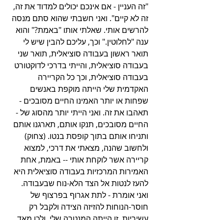
"זה העניין - אם אינכם יכולים למדוד את זה, 
זה לא קיים". ואני חשבתי שהוא סתם מנסה 
להרשים אותי. שאלתי אותו "באמת?" והוא 
ענה "לחלוטין." וכך, עליכם להבין שיש לי 
תואר ראשון בעבודה סוציאלית, תואר שני 
בעבודה סוציאלית, והייתי בדרכי לדוקטורט 
בעבודה סוציאלית, וכך כל הקריירה 
האקדמית שלי הייתה מוקפת באנשים 
שפחות או יותר האמינו החיים מסובכים - 
תאהבו את זה. ואני הייתי יותר מהסוג של - 
החיים מסובכים, תנקו אותם, תארגנו אותם 
ותניחו אותם בתוך קופסת בנטו. (צחוק) 
ולחשוב שהנה, מצאתי את דרכי, למצוא 
קריירה אשר לוקחת אותי -- באמת, אחת 
האמירות המרכזיות בעבודה סוציאלית היא 
להעז לנטות אל הצד הלא-נוח שבעבודה. 
ואני אומרת - לתת אגרוף בפרצוף של 
חוסר-הנוחות להזיזה הצידה ולקבל רק 
עשיריות. זו הייתה המנטרה שלי. ולכן מאד 