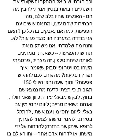
וכך חזרתי שוב אל המחקר והשקעתי את 
השנתיים הבאות בנסיון אמיתי להבין מה 
הם - האנשים שחיו בלב שלם, מה 
הבחירות שהם עשו, ומה אנו עושים עם 
הפגיעות. למה אנו נאבקים בה כל כך? האם 
אני בודדה במערכה הזו כנגד פגיעות? לא. 
והנה מה שלמדתי. אנו משתקים את 
תחושת הפגיעות -- כשאנחנו ממתינים 
לאותה שיחת טלפון. זה מצחיק, פרסמתי 
משהו בטוויטר ופייסבוק שאומר "איך 
תגדירו פגיעות? מה גורם לכם להרגיש 
פגיעות?" ותוך שעה וחצי היו לי 150 
תגובות. כי רציתי לדעת מה נמצא שם 
בחוץ. לבקש מבעלי עזרה, כיוון שאני חולה, 
ואנחנו נשואים טריים; ליזום יחסי מין עם 
בעלי; ליזום יחסי מין עם אשתי; להתקל 
בסירוב; להזמין מישהו לצאת; להמתין 
לרופא שיתקשר בחזרה; להדחות על ידי 
מישהו, או לדחות אדם אחר -- זהו העולם בו 