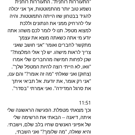
"התעוררות רוחנית". התעוררות רוחנית 
נשמע טוב יותר מהתמוטטות, אך אני יכולה 
להגיד בבטחון שזו הייתה התמוטטות. והיה 
עלי להרחיק ממני את הנתונים וללכת 
למצוא מטפל. תנו לי לומר לכם משהו: אתה 
יודע מי אתה כשאתה מוצא את עצמך 
מתקשר לחברים ואומר "אני חושב שאני 
צריך לראות מישהו. יש לך אולי המלצות?" 
שכן לפחות חמישה מהחברים שלי אמרו 
"וואו, לא הייתי רוצה להיות המטפל שלך". 
(צחוק) ואני שאלתי "מה זה אומר?" והם ענו, 
"אני רק אומר, את יודעת. אל תביאי איתך 
את סרגל המדידה". ואני אמרתי "בסדר".
11:51
וכך מצאתי מטפלת. הפגישה הראשונה שלי 
איתה, דיאנה -- הבאתי את הרשימה שלי 
של אפיוני האנשים שחיו בלב שלם, וישבתי. 
והיא שאלה, "מה שלומך?" ואני השבתי, 