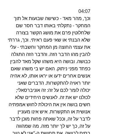
04:07
וכך, מהר מאד - כשישה שבועות אל תוך 
המחקר - נתקלתי באותו דבר חסר שם 
שלחלוטין פרם את מושג הקשר בצורה 
שלא הבנתי או שאי פעם ראיתי. וכך, גררתי 
את עצמי החוצה מן המחקר וחשבתי - עלי 
להבין מהו הדבר הזה. והדבר הזה התגלה 
כבושה. ובושה היא משהו שקל מאד להבין 
כפחד מפני ניתוק. האם יש בי משהו שאם 
אנשים אחרים ידעו או יראו אותו, לא אהיה 
יותר ראויה להתקשרות. הדברים שאני 
יכולה לומר לכם על זה: זה אוניברסאלי; 
לכולנו יש את זה. לאנשים היחידים שלא 
חשים בושה אין את היכולת לחוש אמפתיה 
אנושית או התקשרות. איש אינו מעוניין 
לדבר על זה, וככל שאתה פחות מוכן לדבר 
על זה, כך יש לך יותר מזה. מה שמהווה 
בסיס לבושה, את תחושת ה-"אני לא טוב 