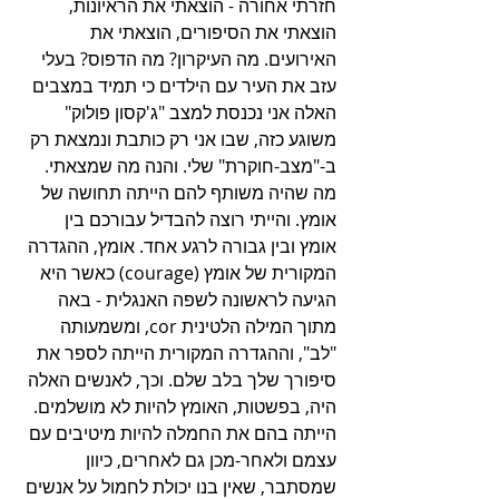
חזרתי אחורה - הוצאתי את הראיונות, 
הוצאתי את הסיפורים, הוצאתי את 
האירועים. מה העיקרון? מה הדפוס? בעלי 
עזב את העיר עם הילדים כי תמיד במצבים 
האלה אני נכנסת למצב "ג'קסון פולוק" 
משוגע כזה, שבו אני רק כותבת ונמצאת רק 
ב-"מצב-חוקרת" שלי. והנה מה שמצאתי. 
מה שהיה משותף להם הייתה תחושה של 
אומץ. והייתי רוצה להבדיל עבורכם בין 
אומץ ובין גבורה לרגע אחד. אומץ, ההגדרה 
המקורית של אומץ (courage) כאשר היא 
הגיעה לראשונה לשפה האנגלית - באה 
מתוך המילה הלטינית cor, ומשמעותה 
"לב", וההגדרה המקורית הייתה לספר את 
סיפורך שלך בלב שלם. וכך, לאנשים האלה 
היה, בפשטות, האומץ להיות לא מושלמים. 
הייתה בהם את החמלה להיות מיטיבים עם 
עצמם ולאחר-מכן גם לאחרים, כיוון 
שמסתבר, שאין בנו יכולת לחמול על אנשים 